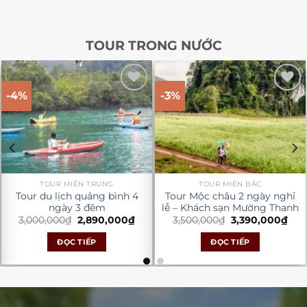
TOUR TRONG NƯỚC
-4%
-3%
Yêu
Yêu
Thích
Thích
TOUR MIỀN TRUNG
TOUR MIỀN BẮC
Tour du lịch quảng bình 4
Tour Mộc châu 2 ngày nghỉ
ngày 3 đêm
lễ – Khách sạn Mường Thanh
Giá
Giá
Giá
Giá
3,000,000
₫
2,890,000
₫
3,500,000
₫
3,390,000
₫
n
gốc
hiện
gốc
hiệ
là:
tại
là:
tại
ĐỌC TIẾP
ĐỌC TIẾP
3,000,000₫.
là:
3,500,000₫.
là:
0,000₫.
2,890,000₫.
3,39