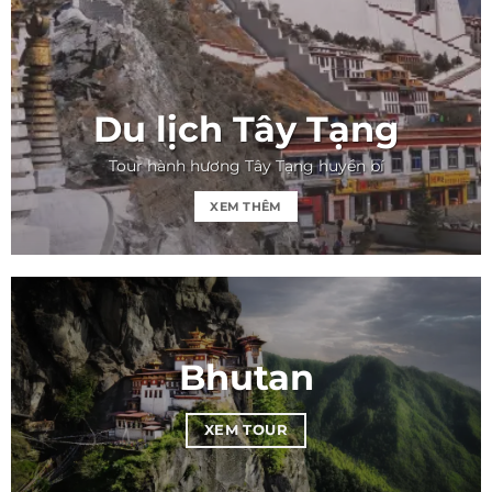
Du lịch Tây Tạng
Tour hành hương Tây Tạng huyền bí
XEM THÊM
Bhutan
XEM TOUR