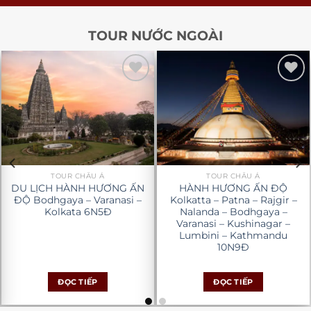
TOUR NƯỚC NGOÀI
Yêu
Yêu
Thích
Thích
TOUR CHÂU Á
TOUR CHÂU Á
DU LỊCH HÀNH HƯƠNG ẤN
HÀNH HƯƠNG ẤN ĐỘ
ĐỘ Bodhgaya – Varanasi –
Kolkatta – Patna – Rajgir –
Kolkata 6N5Đ
Nalanda – Bodhgaya –
Varanasi – Kushinagar –
Lumbini – Kathmandu
10N9Đ
ĐỌC TIẾP
ĐỌC TIẾP