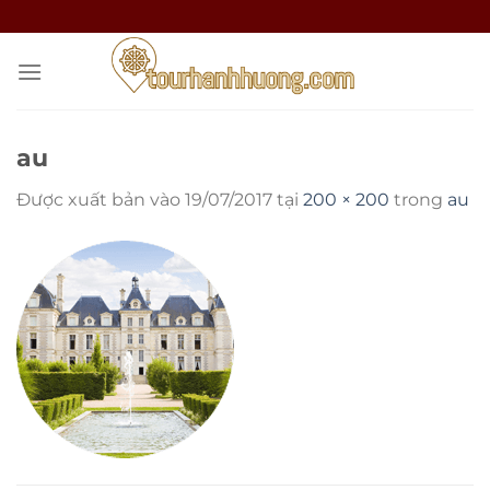
Bỏ
qua
nội
dung
au
Được xuất bản vào
19/07/2017
tại
200 × 200
trong
au