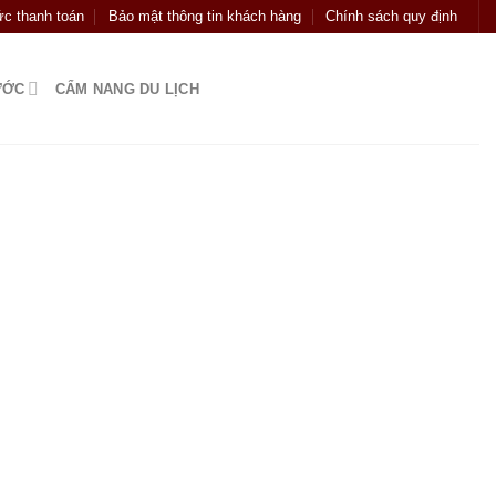
c thanh toán
Bảo mật thông tin khách hàng
Chính sách quy định
ƯỚC
CẨM NANG DU LỊCH