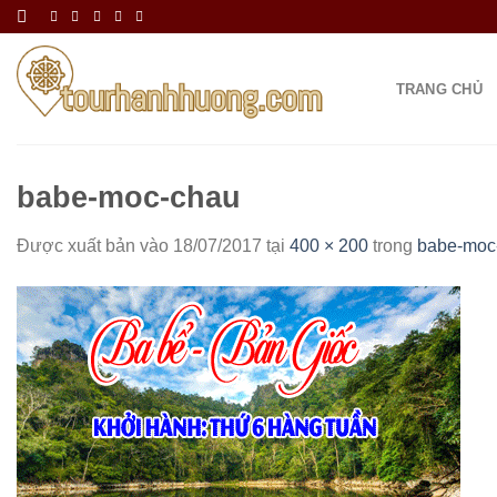
Bỏ
qua
nội
TRANG CHỦ
dung
babe-moc-chau
Được xuất bản vào
18/07/2017
tại
400 × 200
trong
babe-moc