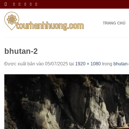
Bỏ
qua
nội
TRANG CHỦ
dung
bhutan-2
Được xuất bản vào
05/07/2025
tại
1920 × 1080
trong
bhutan