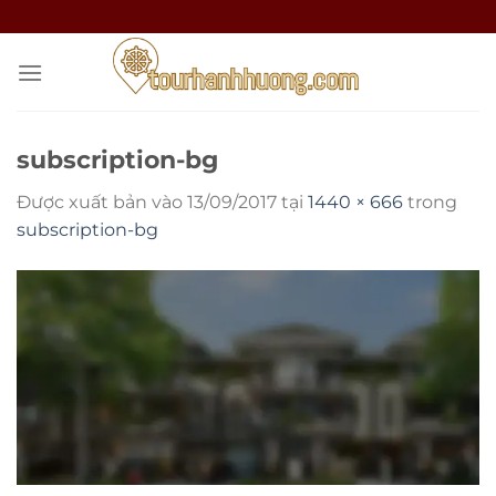
Bỏ
qua
nội
dung
subscription-bg
Được xuất bản vào
13/09/2017
tại
1440 × 666
trong
subscription-bg